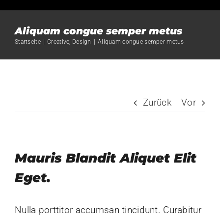
Zum
Inhalt
Aliquam congue semper metus
springen
Startseite
|
Creative
,
Design
|
Aliquam congue semper metus
Zurück
Vor
Mauris Blandit Aliquet Elit
Eget.
Nulla porttitor accumsan tincidunt. Curabitur